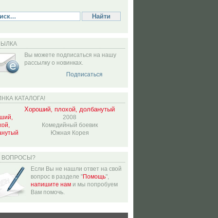
СЫЛКА
Вы можете подписаться на нашу
рассылку о новинках.
Подписаться
НКА КАТАЛОГА!
Хороший, плохой, долбанутый
2008
Комедийный боевик
Южная Корея
Ь ВОПРОСЫ?
Если Вы не нашли ответ на свой
вопрос в разделе "
Помощь
",
напишите нам
и мы попробуем
Вам помочь.