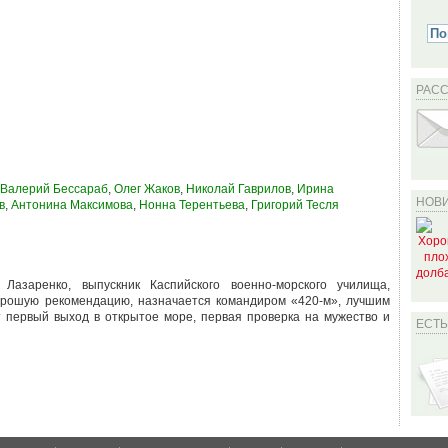
РАС
Валерий Бессараб
,
Олег Жаков
,
Николай Гаврилов
,
Ирина
НОВИ
в
,
Антонина Максимова
,
Нонна Терентьева
,
Григорий Тесля
Лазаренко, выпускник Каспийского военно-морского училища,
орошую рекомендацию, назначается командиром «420-м», лучшим
 первый выход в открытое море, первая проверка на мужество и
ЕСТ