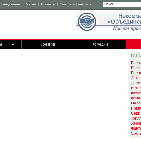
обладателям
Сайтам
Контакты
Смотреть фильмы
ы
Боевики
Комедии
КАТА
Боев
Вест
Воен
Дете
Драм
Исто
Ката
Коме
Мело
Прик
Сери
Трил
Ужас
Фант
Эрот