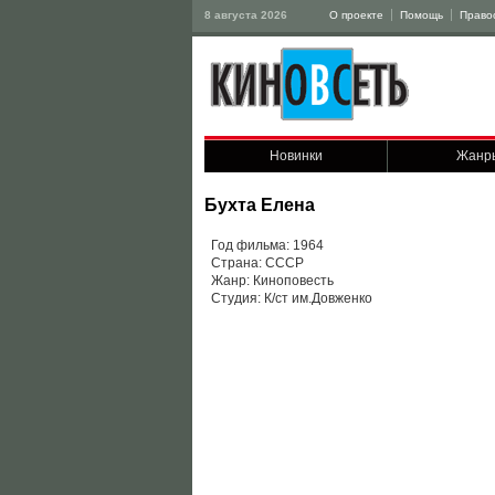
8 августа 2026
О проекте
Помощь
Право
Новинки
Жанр
Бухта Елена
Год фильма: 1964
Страна: СССР
Жанр: Киноповесть
Студия: К/ст им.Довженко