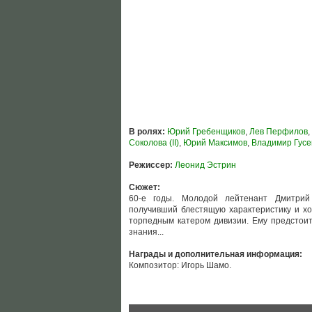
В ролях:
Юрий Гребенщиков
,
Лев Перфилов
,
Соколова (II)
,
Юрий Максимов
,
Владимир Гусе
Режиссер:
Леонид Эстрин
Сюжет:
60-е годы. Молодой лейтенант Дмитрий 
получивший блестящую характеристику и х
торпедным катером дивизии. Ему предстоит
знания...
Награды и дополнительная информация:
Композитор: Игорь Шамо.