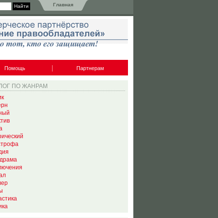
Главная
Помощь
Партнерам
ЛОГ ПО ЖАНРАМ
ик
ерн
ный
ктив
а
рический
строфа
дия
драма
лючения
ал
лер
ы
астика
ика