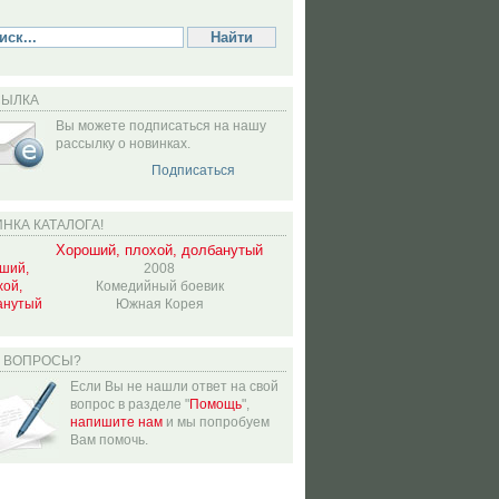
СЫЛКА
Вы можете подписаться на нашу
рассылку о новинках.
Подписаться
НКА КАТАЛОГА!
Хороший, плохой, долбанутый
2008
Комедийный боевик
Южная Корея
Ь ВОПРОСЫ?
Если Вы не нашли ответ на свой
вопрос в разделе "
Помощь
",
напишите нам
и мы попробуем
Вам помочь.