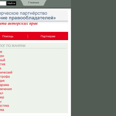
Главная
Помощь
Партнерам
ЛОГ ПО ЖАНРАМ
ик
ерн
ный
ктив
а
рический
строфа
дия
драма
лючения
ал
лер
ы
астика
ика