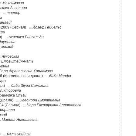
а Максимовна
стка Ангелина
 ...
тренер
на
Данаец"
 2009 (Сериал) ...
Йозеф Геббельс
аша
) ...
Агнешка Ринвальди
Наумовна
.
эпизод
 Чуковская
.
Блювштейн-мать
укина
Вера Афанасьевна Харламова
06 (Криминальная драма) ...
баба Марфа
ура
ал) ...
баба Шура Самохина
 Викторовна
бабушка Ольги
(Драма) ...
Элеонора Дмитриевна
04 (Сериал) ...
Нора Евграфовна Аллопатова
 Кирилла
изод
.
Марина Николаевна
 ...
мать убийцы