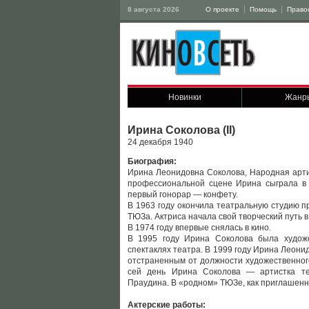
8 августа 2026
О проекте
Помощь
Право
Новинки
Жанр
Ирина Соколова (II)
24 декабря 1940
Биография:
Ирина Леонидовна Соколова, Народная арти
профессиональной сцене Ирина сыграла в 
первый гонорар — конфету.
В 1963 году окончила театральную студию пр
ТЮЗа. Актриса начала свой творческий путь в
В 1974 году впервые снялась в кино.
В 1995 году Ирина Соколова была худож
спектаклях театра. В 1999 году Ирина Леонид
отстрaненным от должности художественног
сей день Ирина Соколова — артистка те
Праудина. В «родном» ТЮЗе, как приглашенна
Актерские работы: