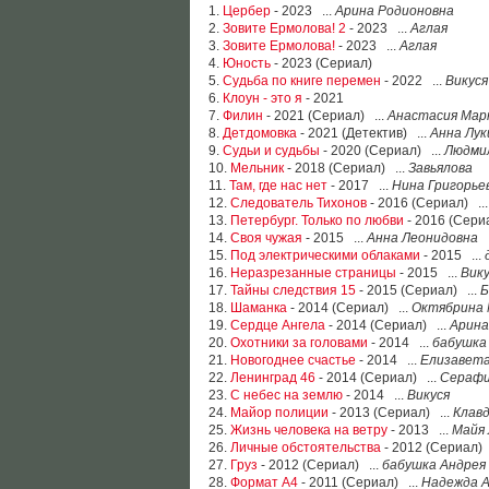
1.
Цербер
- 2023 ...
Арина Родионовна
2.
Зовите Ермолова! 2
- 2023 ...
Аглая
3.
Зовите Ермолова!
- 2023 ...
Аглая
4.
Юность
- 2023 (Сериал)
5.
Судьба по книге перемен
- 2022 ...
Викуся
6.
Клоун - это я
- 2021
7.
Филин
- 2021 (Сериал) ...
Анастасия Мар
8.
Детдомовка
- 2021 (Детектив) ...
Анна Лук
9.
Судьи и судьбы
- 2020 (Сериал) ...
Людмил
10.
Мельник
- 2018 (Сериал) ...
Завьялова
11.
Там, где нас нет
- 2017 ...
Нина Григорье
12.
Следователь Тихонов
- 2016 (Сериал) ..
13.
Петербург. Только по любви
- 2016 (Сериа
14.
Своя чужая
- 2015 ...
Анна Леонидовна
15.
Под электрическими облаками
- 2015 ...
16.
Неразрезанные страницы
- 2015 ...
Вику
17.
Тайны следствия 15
- 2015 (Сериал) ...
Б
18.
Шаманка
- 2014 (Сериал) ...
Октябрина 
19.
Сердце Ангела
- 2014 (Сериал) ...
Арина
20.
Охотники за головами
- 2014 ...
бабушка
21.
Новогоднее счастье
- 2014 ...
Елизавета
22.
Ленинград 46
- 2014 (Сериал) ...
Серафи
23.
С небес на землю
- 2014 ...
Викуся
24.
Майор полиции
- 2013 (Сериал) ...
Клавд
25.
Жизнь человека на ветру
- 2013 ...
Майя 
26.
Личные обстоятельства
- 2012 (Сериал) 
27.
Груз
- 2012 (Сериал) ...
бабушка Андрея
28.
Формат А4
- 2011 (Сериал) ...
Надежда А