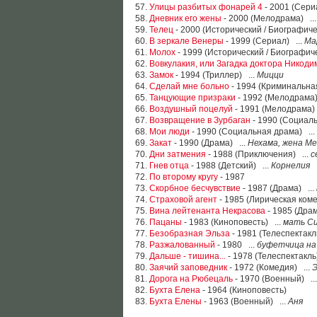
57.
Улицы разбитых фонарей 4
- 2001 (Сери
58.
Дневник его жены
- 2000 (Мелодрама) ..
59.
Телец
- 2000 (Исторический / Биографиче
60.
В зеркале Венеры
- 1999 (Сериал) ...
Ма
61.
Молох
- 1999 (Исторический / Биографиче
62.
Вовкулакия, или Загадка доктора Никоди
63.
Замок
- 1994 (Триллер) ...
Мицци
64.
Сделай мне больно
- 1994 (Криминальна
65.
Танцующие призраки
- 1992 (Мелодрама)
66.
Воздушный поцелуй
- 1991 (Мелодрама)
67.
Возвращение в Зурбаган
- 1990 (Социаль
68.
Мои люди
- 1990 (Социальная драма) ...
69.
Закат
- 1990 (Драма) ...
Нехама, жена М
70.
Дни затмения
- 1988 (Приключения) ...
с
71.
Гнев отца
- 1988 (Детский) ...
Корнелия
72.
По второму кругу
- 1987
73.
Скорбное бесчувствие
- 1987 (Драма) ...
74.
Страховой агент
- 1985 (Лирическая коме
75.
Вина лейтенанта Некрасова
- 1985 (Драм
76.
Пацаны
- 1983 (Киноповесть) ...
мать С
77.
Безобразная Эльза
- 1981 (Телеспектакл
78.
Разжалованный
- 1980 ...
буфетчица на
79.
Дальше - тишина...
- 1978 (Телеспектакль
80.
Заячий заповедник
- 1972 (Комедия) ...
81.
Дорога на Рюбецаль
- 1970 (Военный) ..
82.
Бухта Елена
- 1964 (Киноповесть)
83.
Бухта Елены
- 1963 (Военный) ...
Аня