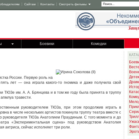
обладателям
Сайтам
Контакты
Смотреть фильмы
ы
Боевики
Комедии
КАТА
Боев
Вест
Воен
Дете
стка России. Первую роль на
Драм
пять лет — она играла какого-то гномика и даже получила свой
Исто
Ката
и ТЮЗе им. А. А. Брянцева и в том же году была принята в труппу
Коме
 апмлуа травести.
Мело
Прик
ественным руководителем ТЮЗа, при этом продолжив играть в
Сери
овна в числе нескольких артистов покинула труппу театра вместе с
Трил
о руководителя ТЮЗа Анатолием Праудиным. С того момента и до
Ужас
атра «Экспериментальная сцена» под руководством Анатолия
Фант
я актриса, сейчас исполняет три роли.
Эрот