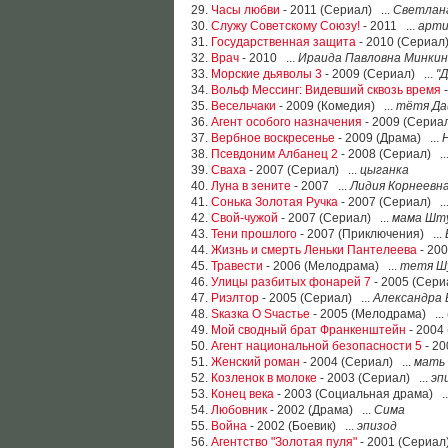
29.
Часы любви
- 2011 (Сериал) ...
Светлан
30.
Служу Советскому Союзу!
- 2011 ...
арти
31.
Государственная защита
- 2010 (Сериал)
32.
Врач
- 2010 ...
Ираида Павловна Минки
33.
Морские дьяволы 3
- 2009 (Сериал) ...
"
34.
Вольф Мессинг: Видевший сквозь время
-
35.
Весельчаки
- 2009 (Комедия) ...
тётя Д
36.
Агент особого назначения
- 2009 (Сериал
37.
Вербное воскресенье
- 2009 (Драма) ...
38.
Псевдоним Албанец 2
- 2008 (Сериал) ..
39.
Сваха
- 2007 (Сериал) ...
цыганка
40.
Луна в зените
- 2007 ...
Лидия Корнеевна
41.
Сонька Золотая Ручка
- 2007 (Сериал) ..
42.
Свой-чужой
- 2007 (Сериал) ...
мама Шт
43.
Тени прошлого
- 2007 (Приключения) ...
44.
Жизнь и смерть Леньки Пантелеева
- 20
45.
Травести
- 2006 (Мелодрама) ...
тетя Ш
46.
Улицы разбитых фонарей 7
- 2005 (Сери
47.
Риэлтор
- 2005 (Сериал) ...
Александра
48.
Sказка O Sчастье
- 2005 (Мелодрама) ...
49.
Мой сводный брат Франкенштейн
- 2004 
50.
Агент национальной безопасности 5
- 20
51.
Женский роман
- 2004 (Сериал) ...
мать
52.
Козленок в молоке
- 2003 (Сериал) ...
эп
53.
Конец века
- 2003 (Социальная драма) ..
54.
Любовник
- 2002 (Драма) ...
Сима
55.
Война
- 2002 (Боевик) ...
эпизод
56.
Агентство "Золотая пуля"
- 2001 (Сериал)