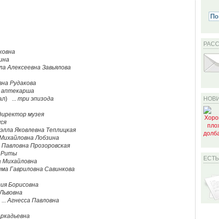
РАС
ковна
ина
а Алексеевна Завьялова
вна Рудакова
.
аптекарша
л) ...
три эпизода
НОВИ
директор музея
ся
элла Яковлевна Теплицкая
Михайловна Лобзина
 Павловна Прозоровская
 Риты
ЕСТ
 Михайловна
ма Гавриловна Савинкова
ия Борисовна
Львовна
...
Агнесса Павловна
ркадьевна