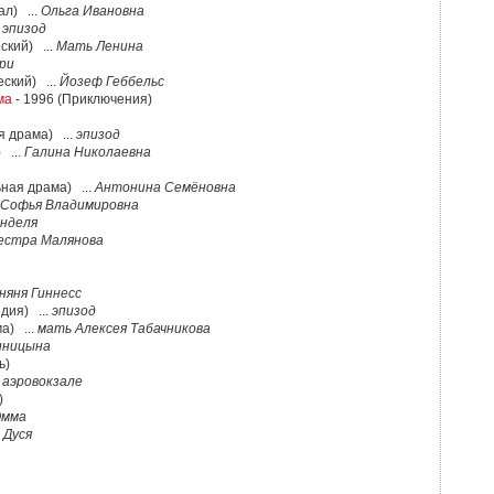
ал) ...
Ольга Ивановна
.
эпизод
ский) ...
Мать Ленина
ри
ский) ...
Йозеф Геббельс
ма
- 1996 (Приключения)
я драма) ...
эпизод
 ...
Галина Николаевна
ная драма) ...
Антонина Семёновна
Софья Владимировна
енделя
естра Малянова
няня Гиннесс
дия) ...
эпизод
а) ...
мать Алексея Табачникова
иницына
ь)
 аэровокзале
)
Эмма
.
Дуся