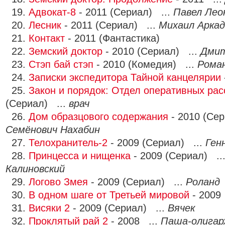
19.
Адвокат-8
- 2011 (Сериал) ...
Павел Лео
20.
Лесник
- 2011 (Сериал) ...
Михаил Аркад
21.
Контакт
- 2011 (Фантастика)
22.
Земский доктор
- 2010 (Сериал) ...
Дмит
23.
Стэп бай стэп
- 2010 (Комедия) ...
Рома
24.
Записки экспедитора Тайной канцелярии
25.
Закон и порядок: Отдел оперативных ра
(Сериал) ...
врач
26.
Дом образцового содержания
- 2010 (Сер
Семёнович Нахабин
27.
Телохранитель-2
- 2009 (Сериал) ...
Ген
28.
Принцесса и нищенка
- 2009 (Сериал) ..
Калиновский
29.
Логово Змея
- 2009 (Сериал) ...
Роланд
30.
В одном шаге от Третьей мировой
- 2009
31.
Висяки 2
- 2009 (Сериал) ...
Вячек
32.
Проклятый рай 2
- 2008 ...
Паша-олигар