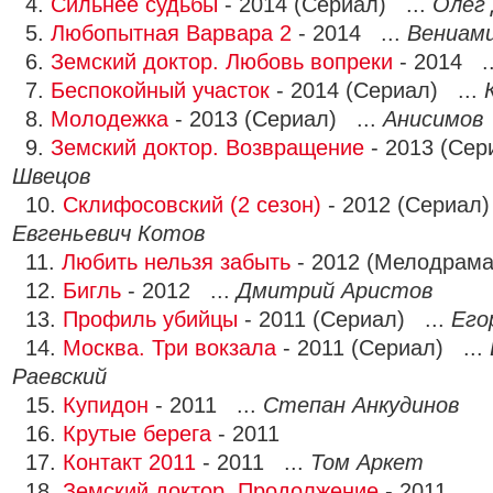
4.
Сильнее судьбы
- 2014 (Сериал) ...
Олег 
5.
Любопытная Варвара 2
- 2014 ...
Вениами
6.
Земский доктор. Любовь вопреки
- 2014 .
7.
Беспокойный участок
- 2014 (Сериал) ...
8.
Молодежка
- 2013 (Сериал) ...
Анисимов
9.
Земский доктор. Возвращение
- 2013 (Сер
Швецов
10.
Склифосовский (2 сезон)
- 2012 (Сериал)
Евгеньевич Котов
11.
Любить нельзя забыть
- 2012 (Мелодрама
12.
Бигль
- 2012 ...
Дмитрий Аристов
13.
Профиль убийцы
- 2011 (Сериал) ...
Его
14.
Москва. Три вокзала
- 2011 (Сериал) ...
Раевский
15.
Купидон
- 2011 ...
Степан Анкудинов
16.
Крутые берега
- 2011
17.
Контакт 2011
- 2011 ...
Том Аркет
18.
Земский доктор. Продолжение
- 2011 ...