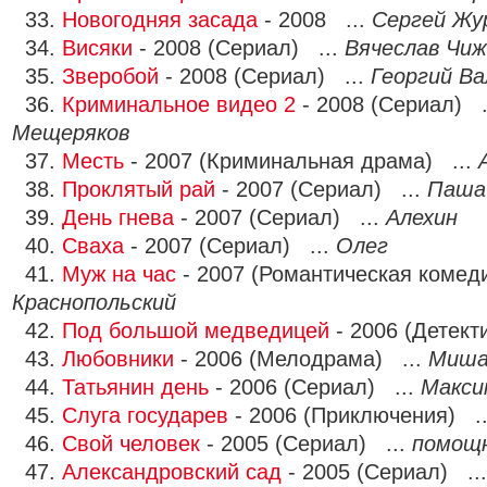
33.
Новогодняя засада
- 2008 ...
Сергей Жу
34.
Висяки
- 2008 (Сериал) ...
Вячеслав Чиж
35.
Зверобой
- 2008 (Сериал) ...
Георгий Ва
36.
Криминальное видео 2
- 2008 (Сериал) .
Мещеряков
37.
Месть
- 2007 (Криминальная драма) ...
38.
Проклятый рай
- 2007 (Сериал) ...
Паша
39.
День гнева
- 2007 (Сериал) ...
Алехин
40.
Сваха
- 2007 (Сериал) ...
Олег
41.
Муж на час
- 2007 (Романтическая комед
Краснопольский
42.
Под большой медведицей
- 2006 (Детект
43.
Любовники
- 2006 (Мелодрама) ...
Миш
44.
Татьянин день
- 2006 (Сериал) ...
Макси
45.
Слуга государев
- 2006 (Приключения) .
46.
Свой человек
- 2005 (Сериал) ...
помощн
47.
Александровский сад
- 2005 (Сериал) ..