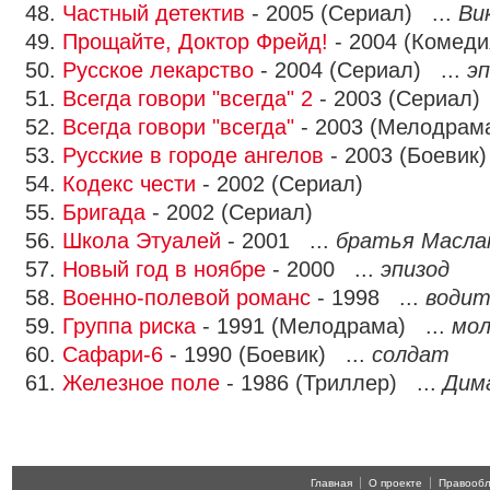
48.
Частный детектив
- 2005 (Сериал) ...
Ви
49.
Прощайте, Доктор Фрейд!
- 2004 (Комеди
50.
Русское лекарство
- 2004 (Сериал) ...
эп
51.
Всегда говори "всегда" 2
- 2003 (Сериал)
52.
Всегда говори "всегда"
- 2003 (Мелодрам
53.
Русские в городе ангелов
- 2003 (Боевик)
54.
Кодекс чести
- 2002 (Сериал)
55.
Бригада
- 2002 (Сериал)
56.
Школа Этуалей
- 2001 ...
братья Масла
57.
Новый год в ноябре
- 2000 ...
эпизод
58.
Военно-полевой романс
- 1998 ...
водит
59.
Группа риска
- 1991 (Мелодрама) ...
мол
60.
Сафари-6
- 1990 (Боевик) ...
солдат
61.
Железное поле
- 1986 (Триллер) ...
Дим
Главная
О проекте
Правооб