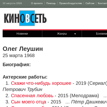
10 августа 2026
О проекте
Помощь
Правообладателям
Сайтам
Контак
Новинки
Жанры
Боевик
Олег Леушин
25 марта 1968
Биография:
Актерские работы:
1.
Скажи что-нибудь хорошее
- 2019 (Сериал
Петрович Трубин
2.
Спасенная любовь
- 2015 (Мелодрама) ..
3.
Сын моего отца
- 2015 ...
Пётр Дашкеви