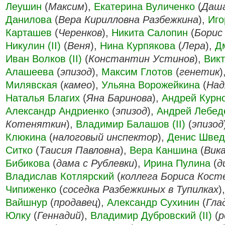
Леушин
(
Максим
),
Екатерина Вуличенко
(
Даш
Данилова
(
Вера Кирилловна Разбежкина
),
Иго
Карташев
(
Черенков
),
Никита Салопин
(
Борис
Никулин (II)
(
Веня
),
Нина Курпякова
(
Лера
),
Д
Иван Волков (II)
(
Константин Устинов
),
Вик
Алашеева
(
эпизод
),
Максим Глотов
(
генетик
)
Милявская
(
камео
),
Ульяна Ворожейкина
(
Над
Наталья Благих
(
Яна Баринова
),
Андрей Курн
Александр Андриенко
(
эпизод
),
Андрей Лебед
Котеняткин
),
Владимир Балашов (II)
(
эпизод
Клюкина
(
налоговый инспектор
),
Денис Швед
Ситко
(
Таисия Павловна
),
Вера Каншина
(
Вик
Бибикова
(
дама с Рублевки
),
Ирина Пулина
(
д
Владислав Котлярский
(
коллега Бориса Кост
Чипиженко
(
соседка Разбежкиных в Тупилках
)
Вайшнур
(
продавец
),
Александр Сухинин
(
Гла
Юлку
(
Геннадий
),
Владимир Дубровский (II)
(
р