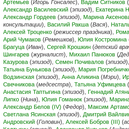
Артемьев
(
Игорь Гонсалес
),
Вадим Ситников
(
Александр Василевский
(
эпизод
),
Екатерина 
Александр Гордеев
(
эпизод
),
Марина Аксенов
консультации
),
Василий Ракша
(
Вася
),
Натал
Алексей Троценко
(
режиссер праздника
),
Рома
Арий Чумаков
(
Ремешков
),
Юлия Костромина
Брагуца
(
Иван
),
Сергей Крошкин
(
детский вра
Шингарев
(
журналист
),
Михаил Панюков
(
Дед
Казурова
(
эпизод
),
Семен Почивалов
(
эпизод
)
Татьяна Бунькова
(
эпизод
),
Мария Погребничк
Водзинская
(
эпизод
),
Анна Аликина
(
Мэри
),
И
Свечникова
(
медсестра
),
Татьяна Уфимцева
Анастасия Таптыгина
(
эпизод
),
Геннадий Атян
Липко
(
Нина
),
Юлия Гоманюк
(
эпизод
),
Марина
Александр Белов (IV)
(
Федор
),
Максим Артам
Светлана Ясинская
(
эпизод
),
Дмитрий Вайлви
Андровский
(
Головин
),
Алексей Бобров (III)
(
а