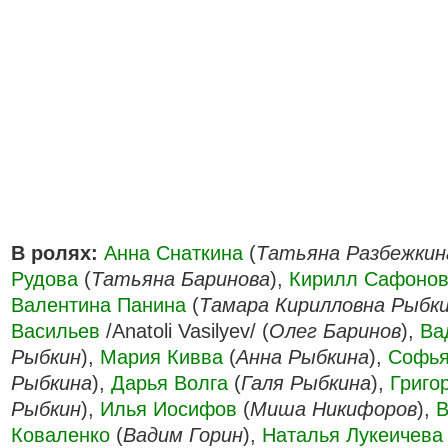
В ролях:
Анна Снаткина
(
Татьяна Разбежкин
Рудова
(
Татьяна Баринова
),
Кирилл Сафоно
Валентина Панина
(
Тамара Кирилловна Рыбк
Васильев
/Anatoli Vasilyev/ (
Олег Баринов
),
Ва
Рыбкин
),
Мария Кивва
(
Анна Рыбкина
),
Софья
Рыбкина
),
Дарья Волга
(
Галя Рыбкина
),
Григо
Рыбкин
),
Илья Иосифов
(
Миша Никифоров
),
В
Коваленко
(
Вадим Горин
),
Наталья Лукеичева