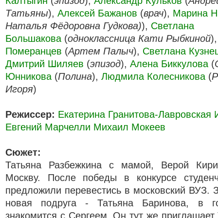
Калтыгин
(
эпизод
),
Александр Кульков
(
Андре
Татьяны
),
Алексей Бажанов
(
врач
),
Марина Н
Наталья Фёдоровна Гудкова)
),
Светлана
Большакова
(
одноклассница Кати Рыбкиной
)
Померанцев
(
Артем Палыч
),
Светлана Кузнецо
Дмитрий Шиляев
(
эпизод
),
Алена Биккулова
(
Юнникова
(
Полина
),
Людмила Колесникова
(
Р
Игоря
)
Режиссер:
Екатерина Гранитова-Лавровская
Евгений Марчелли
Михаил Мокеев
Сюжет:
Татьяна Разбежкина с мамой, Верой Кири
Москву. После победы в конкурсе студенч
предложили перевестись в московский ВУЗ. З
новая подруга - Татьяна Баринова, в г
знакомится с Сергеем. Он тут же приглашает