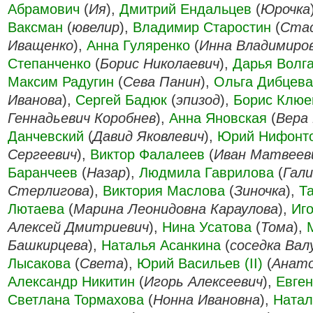
Абрамович
(
Ия
),
Дмитрий Ендальцев
(
Юрочка
Ваксман
(
ювелир
),
Владимир Старостин
(
Ста
Иващенко
),
Анна Гуляренко
(
Инна Владимиро
Степанченко
(
Борис Николаевич
),
Дарья Волг
Максим Радугин
(
Сева Панин
),
Ольга Дибцева
Иванова
),
Сергей Бадюк
(
эпизод
),
Борис Клюе
Геннадьевич Коробнев
),
Анна Яновская
(
Вера
Данчевский
(
Давид Яковлевич
),
Юрий Нифонт
Сергеевич
),
Виктор Фалалеев
(
Иван Матвеев
Баранчеев
(
Назар
),
Людмила Гаврилова
(
Гал
Стерлигова
),
Виктория Маслова
(
Зиночка
),
Т
Лютаева
(
Марина Леонидовна Караулова
),
Иг
Алексей Дмитриевич
),
Нина Усатова
(
Тома
),
Башкирцева
),
Наталья Асанкина
(
соседка Вал
Лысакова
(
Света
),
Юрий Васильев (II)
(
Анато
Александр Никитин
(
Игорь Алексеевич
),
Евген
Светлана Тормахова
(
Нонна Ивановна
),
Натал