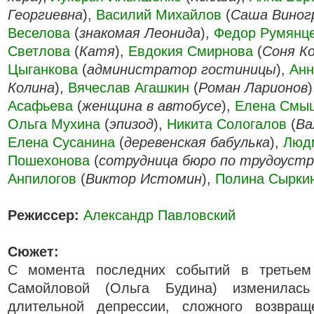
Георгиевна
),
Василий Михайлов
(
Саша Виног
Веселова
(
знакомая Леонида
),
Федор Румянц
Светлова
(
Катя
),
Евдокия Смирнова
(
Соня К
Цыганкова
(
администратор гостиницы
),
Анн
Колина
),
Вячеслав Агашкин
(
Роман Ларионов
Асафьева
(
женщина в автобусе
),
Елена Смы
Ольга Мухина
(
эпизод
),
Никита Сологалов
(
Ва
Елена Сусанина
(
деревенская бабулька
),
Люд
Пошехонова
(
сотрудница бюро по трудоуст
Анпилогов
(
Виктор Истомин
),
Полина Сырки
Режиссер:
Александр Павловский
Сюжет:
С момента последних событий в третьем
Самойловой (Ольга Будина) изменилас
длительной депрессии, сложного возвра