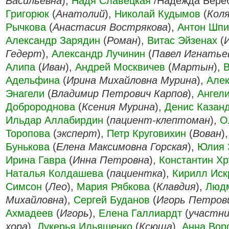
Васильевна
),
Надя Славецкая
/Надежда Береб
Григорюк
(
Анатолий
),
Николай Кудымов
(
Кол
Рычкова
(
Анастасия Вострякова
),
Антон Шпи
Александр Зарядин
(
Роман
),
Витас Эйзенах
(
Гедерт
),
Александр Лучинин
(
Павел Игнатье
Алипа
(
Иван
),
Андрей Москвичев
(
Мартын
),
В
Адельфина
(
Ирина Михайловна Мурина
),
Але
Энагели
(
Владимир Петрович Карпов
),
Ангел
Добророднова
(
Ксения Мурина
),
Денис Казан
Ильдар Аллабирдин
(
пациент-клептоман
),
О
Торопова
(
эксперт
),
Петр Круговихин
(
Вован
)
Бунькова
(
Елена Максимовна Горская
),
Юлия 
Ирина Гавра
(
Инна Петровна
),
Константин Хр
Наталья Колдашева
(
пациентка
),
Кирилл Иск
Симсон
(
Лео
),
Мария Рябкова
(
Клавдия
),
Люд
Михайловна
),
Сергей Буданов
(
Игорь Петров
Ахмадеев
(
Игорь
),
Елена Галлиардт
(
участни
хора
),
Лукерья Ильяшенко
(
Ксюша
),
Анна Вор