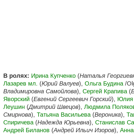
В ролях:
Ирина Купченко
(
Наталья Георгиев
Лазарев мл.
(
Юрий Валуев
),
Ольга Будина
/Ol
Владимировна Самойлова
),
Сергей Крапива
(
Яворский
(
Евгений Сергеевич Горский
),
Юлия 
Леушин
(
Дмитрий Швецов
),
Людмила Поляко
Смирнова
),
Татьяна Васильева
(
Вероника
),
Та
Спиричева
(
Надежда Юрьевна
),
Станислав С
Андрей Биланов
(
Андрей Ильич Изоров
),
Анна