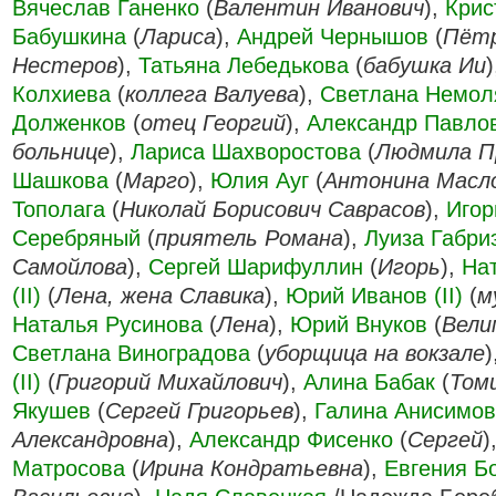
Вячеслав Ганенко
(
Валентин Иванович
),
Крис
Бабушкина
(
Лариса
),
Андрей Чернышов
(
Пётр
Нестеров
),
Татьяна Лебедькова
(
бабушка Ии
Колхиева
(
коллега Валуева
),
Светлана Немол
Долженков
(
отец Георгий
),
Александр Павло
больнице
),
Лариса Шахворостова
(
Людмила П
Шашкова
(
Марго
),
Юлия Ауг
(
Антонина Масл
Тополага
(
Николай Борисович Саврасов
),
Игор
Серебряный
(
приятель Романа
),
Луиза Габри
Самойлова
),
Сергей Шарифуллин
(
Игорь
),
На
(II)
(
Лена, жена Славика
),
Юрий Иванов (II)
(
м
Наталья Русинова
(
Лена
),
Юрий Внуков
(
Вели
Светлана Виноградова
(
уборщица на вокзале
)
(II)
(
Григорий Михайлович
),
Алина Бабак
(
Том
Якушев
(
Сергей Григорьев
),
Галина Анисимова
Александровна
),
Александр Фисенко
(
Сергей
)
Матросова
(
Ирина Кондратьевна
),
Евгения Б