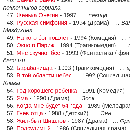
46.
Санчо с ранчо
- 1997 ...
старая индейка
поклонников сериала
47.
Женька Онегин
- 1997 ...
певица
48.
Русская симфония
- 1994 (Драма) ...
Ва
Маздухина
49.
На кого бог пошлет
- 1994 (Комедия) ...
50.
Окно в Париж
- 1994 (Трагикомедия) ...
51.
Мне скучно, бес
- 1993 (Фантастика / фэн
детьми
52.
Барабаниада
- 1993 (Трагикомедия) ...
в
53.
В той области небес...
- 1992 (Социальна
Клавы
54.
Год хорошего ребенка
- 1991 (Комедия) 
55.
Яма
- 1990 (Драма) ...
Зося
56.
Когда мне будет 54 года
- 1989 (Мелодра
57.
Гнев отца
- 1988 (Детский) ...
Энн
58.
Жил-был Шишлов
- 1987 (Драма) ...
Фря
59.
Подсудимый
- 1986 (Социальная драма) 