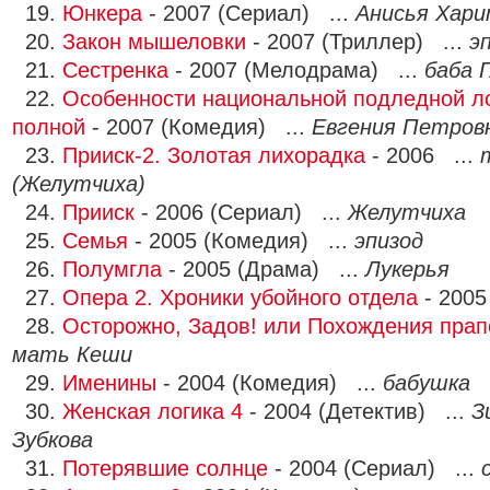
19.
Юнкера
- 2007 (Сериал) ...
Анисья Хари
20.
Закон мышеловки
- 2007 (Триллер) ...
э
21.
Сестренка
- 2007 (Мелодрама) ...
баба 
22.
Особенности национальной подледной л
полной
- 2007 (Комедия) ...
Евгения Петров
23.
Прииск-2. Золотая лихорадка
- 2006 ...
(Желутчиха)
24.
Прииск
- 2006 (Сериал) ...
Желутчиха
25.
Семья
- 2005 (Комедия) ...
эпизод
26.
Полумгла
- 2005 (Драма) ...
Лукерья
27.
Опера 2. Хроники убойного отдела
- 2005
28.
Осторожно, Задов! или Похождения пра
мать Кеши
29.
Именины
- 2004 (Комедия) ...
бабушка
30.
Женская логика 4
- 2004 (Детектив) ...
З
Зубкова
31.
Потерявшие солнце
- 2004 (Сериал) ...