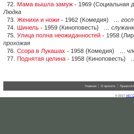
72.
Мама вышла замуж
- 1969 (Социальная 
Людка
73.
Женихи и ножи
- 1962 (Комедия) ...
гос
74.
Шинель
- 1959 (Киноповесть) ...
служан
75.
Улица полна неожиданностей
- 1958 (Лир
прохожая
76.
Ссора в Лукашах
- 1958 (Комедия) ...
чл
77.
Поднятая целина
- 1958 (Киноповесть) .
Главная
О проекте
Правооб
© 2017
НП "