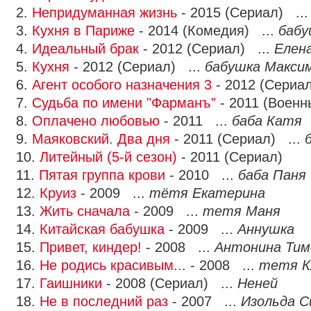
2.
Непридуманная жизнь
- 2015 (Сериал) ..
3.
Кухня в Париже
- 2014 (Комедия) ...
бабу
4.
Идеальный брак
- 2012 (Сериал) ...
Елен
5.
Кухня
- 2012 (Сериал) ...
бабушка Макси
6.
Агент особого назначения 3
- 2012 (Сериал
7.
Судьба по имени "Фарманъ"
- 2011 (Военн
8.
Оплачено любовью
- 2011 ...
баба Катя
9.
Маяковский. Два дня
- 2011 (Сериал) ...
10.
Литейный (5-й сезон)
- 2011 (Сериал)
11.
Пятая группа крови
- 2010 ...
баба Паня
12.
Круиз
- 2009 ...
тётя Екатерина
13.
Жить сначала
- 2009 ...
тетя Маня
14.
Китайская бабушка
- 2009 ...
Аннушка
15.
Привет, киндер!
- 2008 ...
Антонина Тим
16.
Не родись красивым...
- 2008 ...
тетя К
17.
Гаишники
- 2008 (Сериал) ...
Неней
18.
Не в последний раз
- 2007 ...
Изольда С