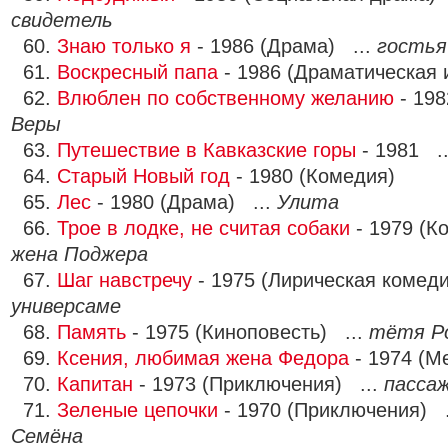
свидетель
60.
Знаю только я
- 1986 (Драма) ...
гостья
61.
Воскресный папа
- 1986 (Драматическая 
62.
Влюблен по собственному желанию
- 198
Веры
63.
Путешествие в Кавказские горы
- 1981 .
64.
Старый Новый год
- 1980 (Комедия)
65.
Лес
- 1980 (Драма) ...
Улита
66.
Трое в лодке, не считая собаки
- 1979 (К
жена Поджера
67.
Шаг навстречу
- 1975 (Лирическая комед
универсаме
68.
Память
- 1975 (Киноповесть) ...
тётя Р
69.
Ксения, любимая жена Федора
- 1974 (М
70.
Капитан
- 1973 (Приключения) ...
пасса
71.
Зеленые цепочки
- 1970 (Приключения) 
Семёна