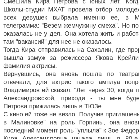
Смешила Кира Петрова с юных лет. Когд
Школы-студии МХАТ провела отбор молоде
всех девушек выбрала именно ее, в М
телеграмма: "Везем жемчужину смеха". Но по
оказалась не у дел. Она хотела жить и работ
там "вакансий" для нее не оказалось.
Тогда Кира отправилась на Сахалин, где про
вышла замуж за режиссера Якова Крейли
фамилия актрисы.
Вернувшись, она вновь пошла по театра
отвечали, для актрис такого амплуа попр
Владимиров ей сказал: "Лет через 30, когда 
Александровской, приходи - ты мне буде
Петрова прижилась лишь в ТЮЗе.
С кино ей тоже не везло. Получив приглашен
в Малиновке" на роль Горпины, она внов
последний момент роль "уплыла" к Зое Федор
Кира Александровна начала лишь в 80-е 