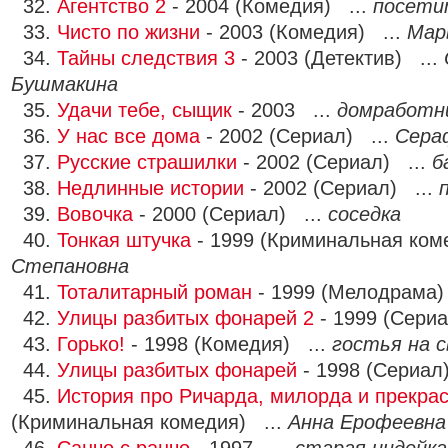
32.
Агентство 2
- 2004 (Комедия) ...
посети
33.
Чисто по жизни
- 2003 (Комедия) ...
Мар
34.
Тайны следствия 3
- 2003 (Детектив) ...
Бушмакина
35.
Удачи тебе, сыщик
- 2003 ...
домработн
36.
У нас все дома
- 2002 (Сериал) ...
Сера
37.
Русские страшилки
- 2002 (Сериал) ...
б
38.
Недлинные истории
- 2002 (Сериал) ...
39.
Вовочка
- 2000 (Сериал) ...
соседка
40.
Тонкая штучка
- 1999 (Криминальная ком
Степановна
41.
Тоталитарный роман
- 1999 (Мелодрама)
42.
Улицы разбитых фонарей 2
- 1999 (Сериа
43.
Горько!
- 1998 (Комедия) ...
гостья на с
44.
Улицы разбитых фонарей
- 1998 (Сериал
45.
История про Ричарда, милорда и прекра
(Криминальная комедия) ...
Анна Ерофеевна