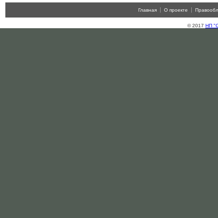
Главная
О проекте
Правооб
© 2017
НП "