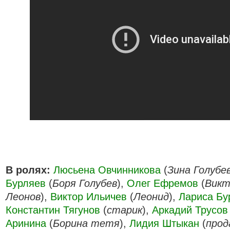
В ролях:
Люсьена Овчинникова
(
Зина Голубе
Бурляев
(
Боря Голубев
),
Олег Ефремов
(
Викт
Леонов
),
Виктор Ильичев
(
Леонид
),
Лариса Бу
Константин Тягунов
(
старик
),
Аркадий Трусов
Аринина
(
Борина тетя
),
Лидия Штыкан
(
прод