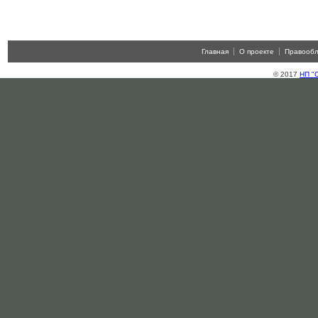
Главная
О проекте
Правооб
© 2017
НП "