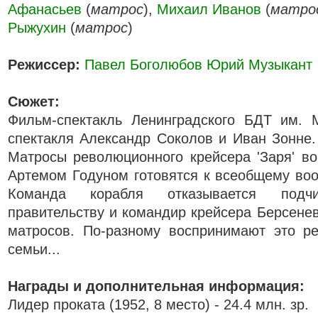
Афанасьев
(
матрос
),
Михаил Иванов
(
матро
Рыжухин
(
матрос
)
Режиссер:
Павел Боголюбов
Юрий Музыкант
Сюжет:
Фильм-спектакль Ленинградского БДТ им. М
спектакля Александр Соколов и Иван Зонне.
Матросы революционного крейсера 'Заря' в
Артемом Годуном готовятся к всеобщему во
Команда корабля отказывается подчи
правительству и командир крейсера Берсенев
матросов. По-разному воспринимают это р
семьи...
Награды и дополнительная информация:
Лидер проката (1952, 8 место) - 24.4 млн. зр.