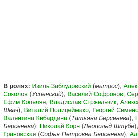
В ролях:
Изиль Заблудовский
(
матрос
),
Алек
Соколов
(
Успенский
),
Василий Софронов
,
Сер
Ефим Копелян
,
Владислав Стржельчик
,
Алекс
Швач
),
Виталий Полицеймако
,
Георгий Семен
Валентина Кибардина
(
Татьяна Берсенева
),
Берсенева
),
Николай Корн
(
Леопольд Штубе
)
Грановская
(
Софья Петровна Берсенева
),
Ал