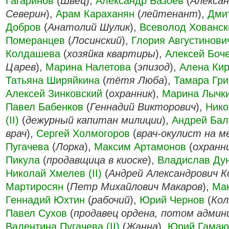
Гагаринов
(
Швец
),
Александр Базоев
(
Алексан
Северин
),
Арам Караханян
(
лейтенант
),
Дми
Добров
(
Анатолий Шулик
),
Всеволод Хованск
Померанцев
(
Лосинский
),
Глория Августинови
Колдашева
(
хозяйка квартиры
),
Алексей Боч
Царев
),
Марина Налетова
(
эпизод
),
Алена Ки
Татьяна Ширяйкина
(
тётя Люба
),
Тамара Гри
Алексей Зинковский
(
охранник
),
Марина Лычк
Павел Бабенков
(
Геннадий Викторович
),
Нико
(II)
(
дежурный капитан милиции
),
Андрей Бала
врач
),
Сергей Холмогоров
(
врач-окулист на м
Пугачева
(
Лорка
),
Максим Артамонов
(
охранн
Пикула
(
продавщица в киоске
),
Владислав Ду
Николай Хмелев (II)
(
Андрей Александрович К
Мартиросян
(
Петр Михайлович Макаров
),
Ма
Геннадий Юхтин
(
рабочий
),
Юрий Чернов
(
Кол
Павел Сухов
(
продавец ордена, потом адми
Валентина Пугачева (II)
(
Жанна
),
Юрий Гамаю