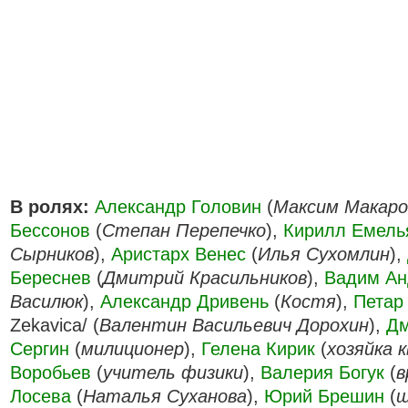
В ролях:
Александр Головин
(
Максим Макаро
Бессонов
(
Степан Перепечко
),
Кирилл Емель
Сырников
),
Аристарх Венес
(
Илья Сухомлин
),
Береснев
(
Дмитрий Красильников
),
Вадим Ан
Василюк
),
Александр Дривень
(
Костя
),
Петар
Zekavica/ (
Валентин Васильевич Дорохин
),
Дм
Сергин
(
милиционер
),
Гелена Кирик
(
хозяйка 
Воробьев
(
учитель физики
),
Валерия Богук
(
в
Лосева
(
Наталья Суханова
),
Юрий Брешин
(
ш