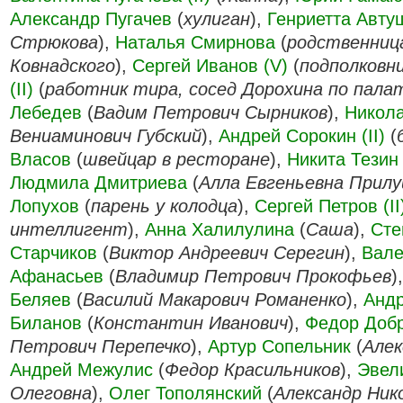
Александр Пугачев
(
хулиган
),
Генриетта Авту
Стрюкова
),
Наталья Смирнова
(
родственниц
Ковнадского
),
Сергей Иванов (V)
(
подполковн
(II)
(
работник тира, сосед Дорохина по пала
Лебедев
(
Вадим Петрович Сырников
),
Никола
Вениаминович Губский
),
Андрей Сорокин (II)
(
Власов
(
швейцар в ресторане
),
Никита Тезин
Людмила Дмитриева
(
Алла Евгеньевна Прилу
Лопухов
(
парень у колодца
),
Сергей Петров (II
интеллигент
),
Анна Халилулина
(
Саша
),
Сте
Старчиков
(
Виктор Андреевич Серегин
),
Вале
Афанасьев
(
Владимир Петрович Прокофьев
)
Беляев
(
Василий Макарович Романенко
),
Анд
Биланов
(
Константин Иванович
),
Федор Доб
Петрович Перепечко
),
Артур Сопельник
(
Алек
Андрей Межулис
(
Федор Красильников
),
Эвел
Олеговна
),
Олег Тополянский
(
Александр Ник