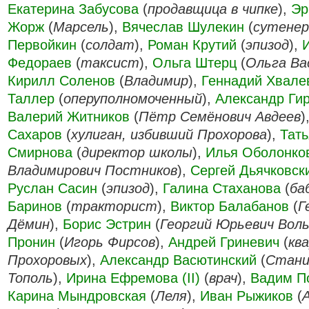
Екатерина Забусова
(
продавщица в чипке
),
Эр
Жорж
(
Марсель
),
Вячеслав Шулекин
(
сутенер
Первойкин
(
солдат
),
Роман Крутий
(
эпизод
),
Федораев
(
таксист
),
Ольга Штерц
(
Ольга Ва
Кирилл Соленов
(
Владимир
),
Геннадий Хвале
Таллер
(
оперуполномоченный
),
Александр Ги
Валерий Житников
(
Пётр Семёнович Авдеев
)
Сахаров
(
хулиган, избивший Прохорова
),
Тат
Смирнова
(
директор школы
),
Илья Оболонко
Владимирович Постников
),
Сергей Дьячковск
Руслан Сасин
(
эпизод
),
Галина Стаханова
(
ба
Баринов
(
тракторист
),
Виктор Балабанов
(
Г
Дёмин
),
Борис Эстрин
(
Георгий Юрьевич Вол
Пронин
(
Игорь Фирсов
),
Андрей Гриневич
(
кв
Прохоровых
),
Александр Васютинский
(
Стани
Тополь
),
Ирина Ефремова (II)
(
врач
),
Вадим П
Карина Мындровская
(
Леля
),
Иван Рыжиков
(