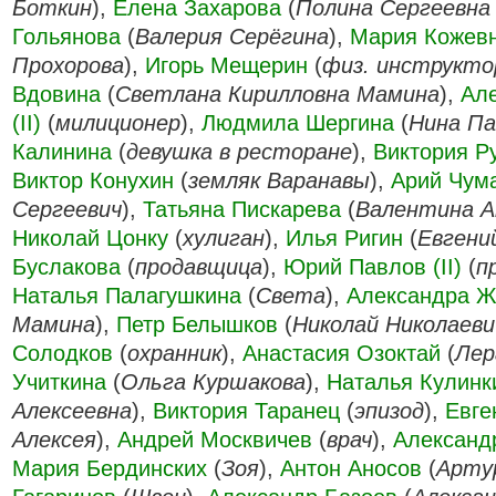
Боткин
),
Елена Захарова
(
Полина Сергеевна
Гольянова
(
Валерия Серёгина
),
Мария Кожев
Прохорова
),
Игорь Мещерин
(
физ. инструкто
Вдовина
(
Светлана Кирилловна Мамина
),
Але
(II)
(
милиционер
),
Людмила Шергина
(
Нина Па
Калинина
(
девушка в ресторане
),
Виктория Р
Виктор Конухин
(
земляк Варанавы
),
Арий Чум
Сергеевич
),
Татьяна Пискарева
(
Валентина А
Николай Цонку
(
хулиган
),
Илья Ригин
(
Евгени
Буслакова
(
продавщица
),
Юрий Павлов (II)
(
п
Наталья Палагушкина
(
Света
),
Александра Ж
Мамина
),
Петр Белышков
(
Николай Николаеви
Солодков
(
охранник
),
Анастасия Озоктай
(
Лер
Учиткина
(
Ольга Куршакова
),
Наталья Кулинк
Алексеевна
),
Виктория Таранец
(
эпизод
),
Евге
Алексея
),
Андрей Москвичев
(
врач
),
Александ
Мария Бердинских
(
Зоя
),
Антон Аносов
(
Арту