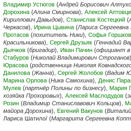
Владимир Устюгов
(
Андрей Борисович Алтух
Дорохина
(
Алина Смирнова
),
Алексей Аптовц
Кириллович Давыдов
),
Станислав Костецкий
(
Черкасов
),
Ирина Цывина
(
Лариса Сергеевна
Протасов
(
похититель Ники
),
Софья Горшко
Красильникова
),
Сергей Друзьяк
(
Геннадий Ва
Дьячков
(
бригадир
),
Иван Пачин
(
официант в
Стабуров
(
Николай Владимирович Строганов
Юрасова
(
родственница Николая Ковнадског
Данилова
(
Жанна
),
Сергей Жолобов
(
Вадим Ю
Марина Орлова
(
Ника Самохина
),
Денис Пара
Мулев
(
партнёр Полины по бизнесу
),
Мария Г
хозяйка Прохоровых
),
Алексей Маслодудов
(
э
Розин
(
Владимир Станиславович Кольцов
),
М
майора Дорохина
),
Евгений Вакунов
(
Витали
Лариса Шатило/ (
Маргарита Сергеевна Копт