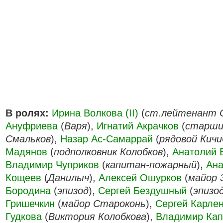
В ролях:
Ирина Волкова (II)
(
ст.лейтенант 
Ануфриева
(
Варя
),
Игнатий Акрачков
(
старши
Смальков
),
Назар Ас-Самаррай
(
рядовой Кичи
Мадянов
(
подполковник Колобков
),
Анатолий 
Владимир Чуприков
(
капитан-пожарный
),
Ана
Кощеев
(
Данилыч
),
Алексей Ошурков
(
майор 
Бородина
(
эпизод
),
Сергей Бездушный
(
эпизо
Гришечкин
(
майор Староконь
),
Сергей Карле
Гудкова
(
Виктория Колобкова
),
Владимир Кап