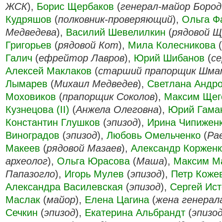
ЖСК
),
Борис Щербаков
(
генерал-майор Бород
Кудряшов
(
полковник-проверяющий
),
Ольга Ф
Медведева
),
Василий Шевелилкин
(
рядовой Щ
Григорьев
(
рядовой Кот
),
Мила Колесникова
(
Галич
(
ефрейтор Лавров
),
Юрий Шибанов
(
с
Алексей Маклаков
(
старший прапорщик Шма
Лымарев
(
Михаил Медведев
),
Светлана Андр
Моховиков
(
прапорщик Соколов
),
Максим Щег
Кузнецова (II)
(
Анжела Олеговна
),
Юрий Гама
Константин Глушков
(
эпизод
),
Ирина Чипижен
Виноградов
(
эпизод
),
Любовь Омельченко
(
Ра
Макеев
(
рядовой Мазаев
),
Александр Коржен
археолог
),
Ольга Юрасова
(
Маша
),
Максим М
Папазогло
),
Игорь Мулев
(
эпизод
),
Петр Коже
Александра Василевская
(
эпизод
),
Сергей Ис
Маслак
(
майор
),
Елена Цагина
(
жена генерал
Сечкин
(
эпизод
),
Екатерина Альбрандт
(
эпизо