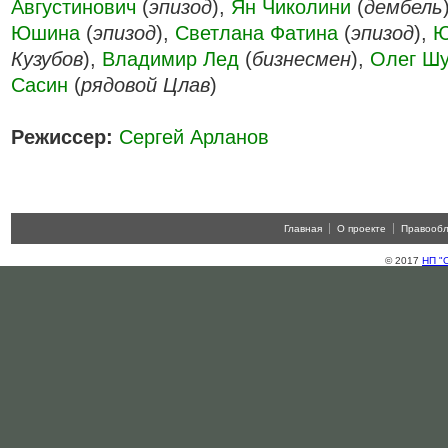
Августинович
(
эпизод
),
Ян Чиколини
(
дембель
Юшина
(
эпизод
),
Светлана Фатина
(
эпизод
),
Ю
Кузубов
),
Владимир Лед
(
бизнесмен
),
Олег Шу
Сасин
(
рядовой Цлав
)
Режиссер:
Сергей Арланов
Главная
О проекте
Правооб
© 2017
НП "