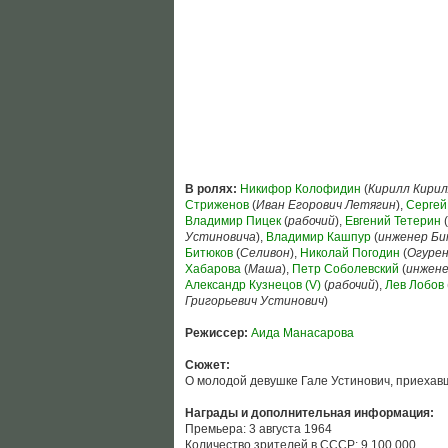
В ролях:
Никифор Колофидин
(
Кирилл Кири
Стриженов
(
Иван Егорович Летягин
),
Сергей
Владимир Пицек
(
рабочий
),
Евгений Тетерин
(
Устиновича
),
Владимир Кашпур
(
инженер Би
Битюков
(
Селивон
),
Николай Погодин
(
Огурен
Хабарова
(
Маша
),
Петр Соболевский
(
инжен
Александр Кузнецов (V)
(
рабочий
),
Лев Лобов
Григорьевич Устинович
)
Режиссер:
Аида Манасарова
Сюжет:
О молодой девушке Гале Устинович, приехавш
Награды и дополнительная информация:
Премьера: 3 августа 1964
Количество зрителей в СССР: 9 100 000