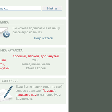
СЫЛКА
Вы можете подписаться на нашу
рассылку о новинках.
Подписаться
НКА КАТАЛОГА!
Хороший, плохой, долбанутый
2008
Комедийный боевик
Южная Корея
Ь ВОПРОСЫ?
Если Вы не нашли ответ на свой
вопрос в разделе "
Помощь
",
напишите нам
и мы попробуем
Вам помочь.