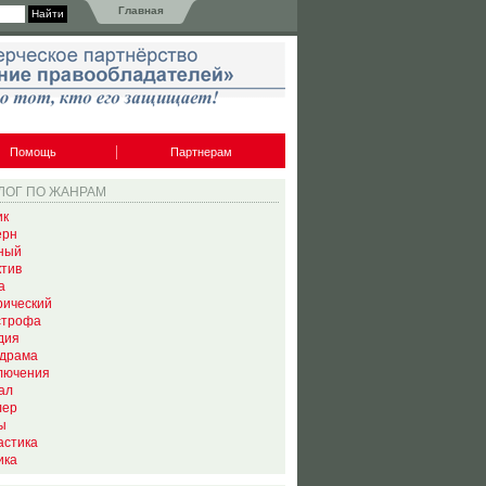
Главная
Помощь
Партнерам
ЛОГ ПО ЖАНРАМ
ик
ерн
ный
ктив
а
рический
строфа
дия
драма
лючения
ал
лер
ы
астика
ика