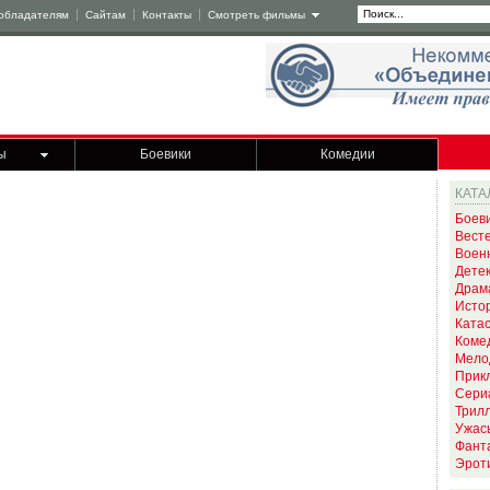
обладателям
Сайтам
Контакты
Смотреть фильмы
ы
Боевики
Комедии
КАТА
Боев
Вест
Воен
Дете
Драм
Исто
Ката
Коме
Мело
Прик
Сери
Трил
Ужас
Фант
Эрот