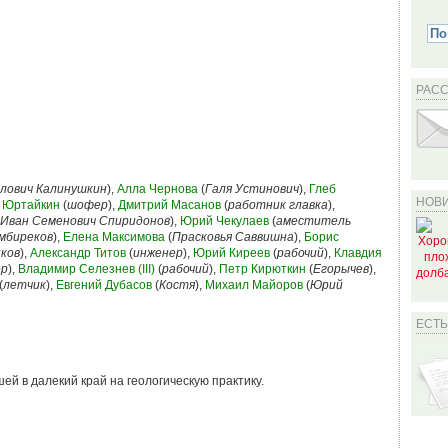
РАС
ллович Калинушкин
),
Алла Чернова
(
Галя Устинович
),
Глеб
НОВИ
 Юртайкин
(
шофер
),
Дмитрий Масанов
(
работник главка
),
Иван Семенович Спиридонов
),
Юрий Чекулаев
(
аместитель
мбиреков
),
Елена Максимова
(
Прасковья Саввишна
),
Борис
ков
),
Александр Титов
(
инженер
),
Юрий Киреев
(
рабочий
),
Клавдия
ер
),
Владимир Селезнев (III)
(
рабочий
),
Петр Кирюткин
(
Егорычев
),
(
летчик
),
Евгений Дубасов
(
Костя
),
Михаил Майоров
(
Юрий
ЕСТ
ей в далекий край на геологическую практику.