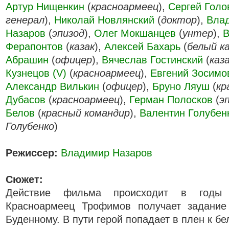
Артур Нищенкин
(
красноармеец
),
Сергей Голо
генерал
),
Николай Новлянский
(
доктор
),
Вла
Назаров
(
эпизод
),
Олег Мокшанцев
(
унтер
),
В
Ферапонтов
(
казак
),
Алексей Бахарь
(
белый к
Абрашин
(
офицер
),
Вячеслав Гостинский
(
каз
Кузнецов (V)
(
красноармеец
),
Евгений Зосимо
Александр Вилькин
(
офицер
),
Бруно Ляуш
(
кр
Дубасов
(
красноармеец
),
Герман Полосков
(
э
Белов
(
красный командир
),
Валентин Голубен
Голубенко
)
Режиссер:
Владимир Назаров
Сюжет:
Действие фильма происходит в годы 
Красноармеец Трофимов получает задание
Буденному. В пути герой попадает в плен к б