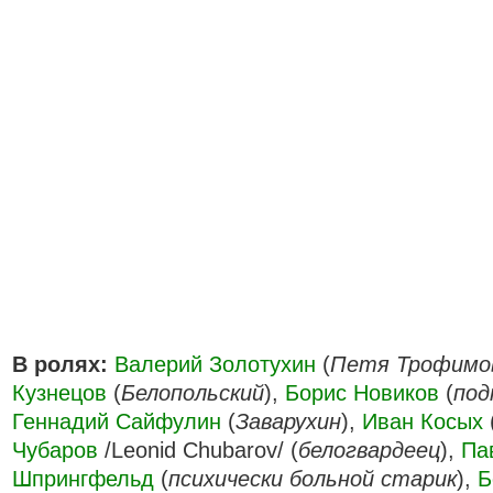
В ролях:
Валерий Золотухин
(
Петя Трофимо
Кузнецов
(
Белопольский
),
Борис Новиков
(
под
Геннадий Сайфулин
(
Заварухин
),
Иван Косых
Чубаров
/Leonid Chubarov/ (
белогвардеец
),
Па
Шпрингфельд
(
психически больной старик
),
Б