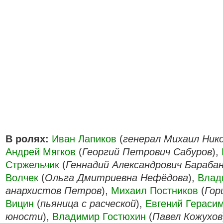
В ролях:
Иван Лапиков
(
генерал Михаил Ник
Андрей Мягков
(
Георгий Петрович Сабуров
),
Стржельчик
(
Геннадий Александрович Бараба
Волчек
(
Ольга Дмитриевна Нефёдова
),
Влад
анархистов Петров
),
Михаил Постников
(
Гор
Вицин
(
пьяница с расческой
),
Евгений Гераси
юности
),
Владимир Гостюхин
(
Павел Кожухов