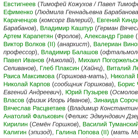
Евстигнеев
(
Тимофей Кожухов / Павел Тимоф
Ефименко
(
Людмила Геннадьевна Барабанов
Караченцов
(
комсорг Валерий
),
Евгений Кинд
Барабанов
),
Владимир Кашпур
(
Герман Вячес
Артем Карапетян
(
Фролов
),
Александр Граве
(
Виктор Волков (II)
(
анархист
),
Валериан Вино
профессор
),
Владимир Балашов
(
офтальмоло
Павел Иванов
(
Николай
),
Михаил Погоржельс
Селиванов
),
Глеб Плаксин
(
Хайнц
),
Виталий Л
Раиса Максимова
(
Горшкова-мать
),
Николай 
Николай Карпов
(
сообщник Горшкова
),
Борис 
Евгений Андреевич
),
Юрий Пузырев
(
Осмолов
Власов
(
физик Игорь Иванов
),
Зинаида Сороч
Вячеслав Расцветаев
(
Владимир Константин
Анатолий Фалькович
(
Феликс Эдмундович Дзе
Кирилин
(
Семён Горшков
),
Василий Тумански
Калигин
(
эпизод
),
Галина Попова (II)
(
мать М