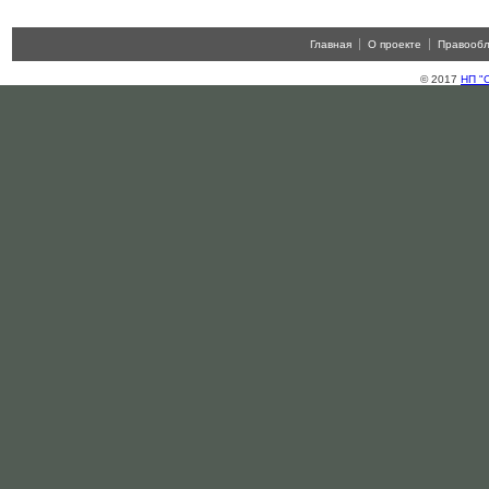
Главная
О проекте
Правооб
© 2017
НП "