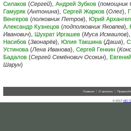
Силаков
(
Сергей
),
Андрей Зубков
(
помощник 
Гамуряк
(
Антонина
),
Сергей Жарков
(
Олег
),
Г
Венгеров
(
полковник Петров
),
Юрий Архангел
Александр Кузнецов
(
подполковник Яковлев
),
Иванович
),
Шухрат Иргашев
(
Муса Исмаилов
)
Насибов
(
Звонарёв
),
Юлия Такшина
(
Даша
),
С
Устинова
(
Лена Иванова
),
Сергей Генкин
(
Кон
Бадалов
(
Сергей Семёнович Осокин
),
Евгений
Шарун
)
Главная
О проекте
Правооб
© 2017
НП "