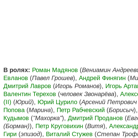
В ролях:
Роман Мадянов
(
Вениамин Андреев
Евланов
(
Павел Грошев
),
Андрей Финягин
(
Ми
Дмитрий Лавров
(
Игорь Романов
),
Игорь Арт
Валентин Терехов
(
человек Звонарёва
),
Алекс
(II)
(
Юрий
),
Юрий Цурило
(
Арсений Петрович 
Попова
(
Марина
),
Петр Рабчевский
(
Борисыч
)
Кудымов
(
"Махорка"
),
Дмитрий Проданов
(
Евг
(Борман)
),
Петр Круговихин
(
Витя
),
Александ
Гири
(
эпизод
),
Виталий Стужев
(
Степан Троф