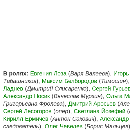
В ролях:
Евгения Лоза
(
Варя Валеева
),
Игорь
Табашников
),
Максим Белбородов
(
Тимошин
)
Ладнев
(
Дмитрий Слисаренко
),
Сергей Гурье
Александр Носик
(
Вячеслав Мурзин
),
Ольга М
Григорьевна Фролова
),
Дмитрий Аросьев
(
Але
Сергей Лесогоров
(
опер
),
Светлана Йозефий
(
Кирилл Ермичев
(
Антон Сакович
),
Александр
следователь
),
Олег Чевелев
(
Борис Мальцев