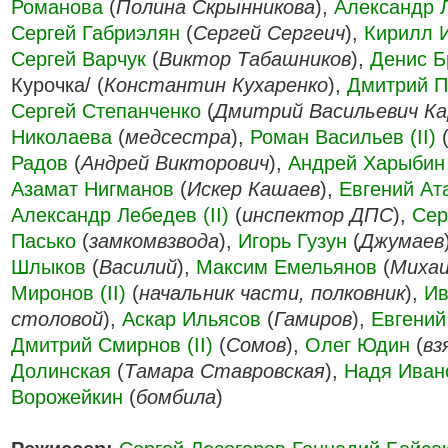
Романова
(
Полина Скрынникова
),
Александр Л
Сергей Габриэлян
(
Сергей Сергеич
),
Кирилл 
Сергей Варчук
(
Виктор Табашников
),
Денис Б
Курочка/ (
Константин Кухаренко
),
Дмитрий 
Сергей Степанченко
(
Дмитрий Васильевич Ка
Николаева
(
медсестра
),
Роман Васильев (II)
Радов
(
Андрей Викторович
),
Андрей Харыбин
Азамат Нигманов
(
Искер Кашаев
),
Евгений Ат
Александр Лебедев (II)
(
инспектор ДПС
),
Сер
Пасько
(
замкомвзвода
),
Игорь Гузун
(
Джумаев
Шлыков
(
Василий
),
Максим Емельянов
(
Михаи
Миронов (II)
(
начальник части, полковник
),
Ив
столовой
),
Аскар Ильясов
(
Гамиров
),
Евгений
Дмитрий Смирнов (II)
(
Сомов
),
Олег Юдин
(
вз
Долинская
(
Тамара Ставровская
),
Надя Иван
Ворожейкин
(
бомбила
)