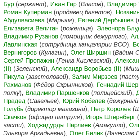
Бур
(
сержант
),
Иван Гар
(
Власов
),
Владимир 
Роман Куперман
(
продавец багетов
),
Нозани
Абдулвасиева
(
Марьям
),
Евгений Дербышев
(
Елизавета Велиган
(
роженица
),
Элеонора Блу
Владимир Рузанов
(
помощник дежурного
),
Ал
Лавлинская
(
сотрудница канцелярии ВСО
),
Б
Вернигоров
(
Кулагин
),
Олег Ширшин
(
Вадим С
Сергей Пропажин
(
Генка Кислевский
),
Алексан
(II)
(
Зеленский
),
Александр Воробьев (II)
(
Миш
Пикула
(
завстоловой
),
Залим Мирзоев
(
паст
Рахманов
(
Фёдор Скрынников
),
Геннадий Шер
полку
),
Владимир Паршенков
(
полицейский
),
Прадед
(
Савельев
),
Юрий Кобелев
(
дежурный
Голубь
(
директор магазина
),
Петр Королев
(
Ш
Скачков
(
офицер патруля
),
Игорь Штернберг
части
),
Ходжадурды Нарлиев
(
Амакулло
),
Ол
Эльвира Аркадьевна
),
Олег Билик
(
Вячеслав 