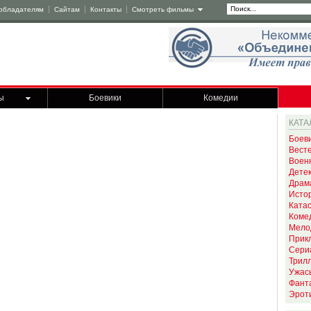
обладателям
Сайтам
Контакты
Смотреть фильмы
ы
Боевики
Комедии
КАТА
Боев
Вест
Воен
Дете
Драм
Исто
Ката
Коме
Мело
Прик
Сери
Трил
Ужас
Фант
Эрот