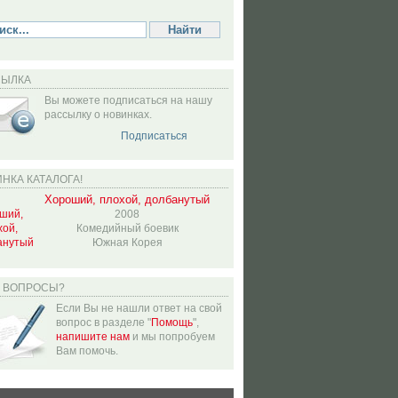
СЫЛКА
Вы можете подписаться на нашу
рассылку о новинках.
Подписаться
НКА КАТАЛОГА!
Хороший, плохой, долбанутый
2008
Комедийный боевик
Южная Корея
Ь ВОПРОСЫ?
Если Вы не нашли ответ на свой
вопрос в разделе "
Помощь
",
напишите нам
и мы попробуем
Вам помочь.