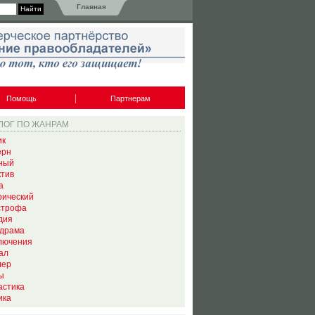
Главная
Помощь
Партнерам
ЛОГ ПО ЖАНРАМ
ик
ерн
ный
ктив
а
рический
строфа
дия
драма
лючения
ал
лер
ы
астика
ика