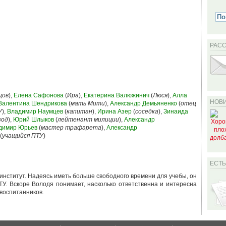
РАС
цов
),
Елена Сафонова
(
Ира
),
Екатерина Валюжинич
(
Люся
),
Алла
НОВИ
Валентина Шендрикова
(
мать Мити
),
Александр Демьяненко
(
отец
У
),
Владимир Наумцев
(
капитан
),
Ирина Азер
(
соседка
),
Зинаида
зод
),
Юрий Шлыков
(
лейтенант милиции
),
Александр
димир Юрьев
(
мастер трафарета
),
Александр
(
учащийся ПТУ
)
ЕСТ
институт. Надеясь иметь больше свободного времени для учебы, он
У. Вскоре Володя понимает, насколько ответственна и интересна
 воспитанников.