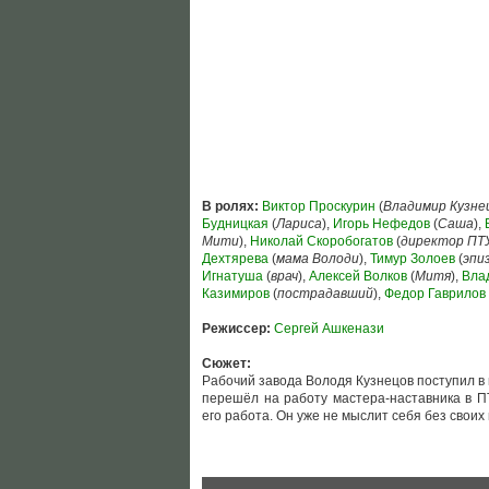
В ролях:
Виктор Проскурин
(
Владимир Кузне
Будницкая
(
Лариса
),
Игорь Нефедов
(
Саша
),
Мити
),
Николай Скоробогатов
(
директор ПТ
Дехтярева
(
мама Володи
),
Тимур Золоев
(
эпи
Игнатуша
(
врач
),
Алексей Волков
(
Митя
),
Вла
Казимиров
(
пострадавший
),
Федор Гаврилов
Режиссер:
Сергей Ашкенази
Сюжет:
Рабочий завода Володя Кузнецов поступил в 
перешёл на работу мастера-наставника в ПТ
его работа. Он уже не мыслит себя без своих