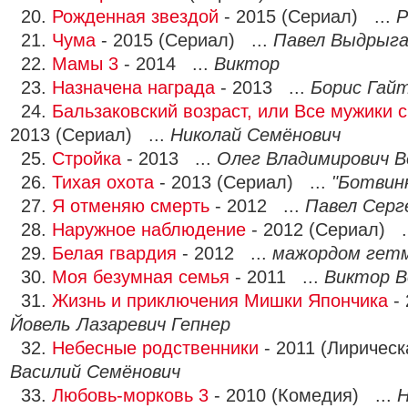
20.
Рожденная звездой
- 2015 (Сериал) ...
Р
21.
Чума
- 2015 (Сериал) ...
Павел Выдрыга
22.
Мамы 3
- 2014 ...
Виктор
23.
Назначена награда
- 2013 ...
Борис Гай
24.
Бальзаковский возраст, или Все мужики 
2013 (Сериал) ...
Николай Семёнович
25.
Стройка
- 2013 ...
Олег Владимирович 
26.
Тихая охота
- 2013 (Сериал) ...
"Ботвин
27.
Я отменяю смерть
- 2012 ...
Павел Серг
28.
Наружное наблюдение
- 2012 (Сериал) .
29.
Белая гвардия
- 2012 ...
мажордом гет
30.
Моя безумная семья
- 2011 ...
Виктор В
31.
Жизнь и приключения Мишки Япончика
- 
Йовель Лазаревич Гепнер
32.
Небесные родственники
- 2011 (Лирическ
Василий Семёнович
33.
Любовь-морковь 3
- 2010 (Комедия) ...
Н