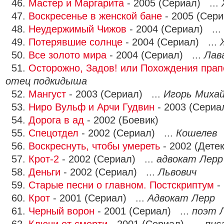
46.
Мастер и Маргарита
- 2005 (Сериал) ...
47.
Воскресенье в женской бане
- 2005 (Сери
48.
Неудержимый Чижов
- 2004 (Сериал) ...
49.
Потерявшие солнце
- 2004 (Сериал) ...
50.
Все золото мира
- 2004 (Сериал) ...
Лав
51.
Осторожно, Задов! или Похождения пра
отец подкидыша
52.
Мангуст
- 2003 (Сериал) ...
Игорь Михай
53.
Ниро Вульф и Арчи Гудвин
- 2003 (Сериа
54.
Дорога в ад
- 2002 (Боевик)
55.
Спецотдел
- 2002 (Сериал) ...
Кошелев
56.
Воскреснуть, чтобы умереть
- 2002 (Детек
57.
Крот-2
- 2002 (Сериал) ...
адвокат Лерр
58.
Деньги
- 2002 (Сериал) ...
Львович
59.
Старые песни о главном. Постскриптум
-
60.
Крот
- 2001 (Сериал) ...
Адвокат Лерр
61.
Черный ворон
- 2001 (Сериал) ...
поэт 