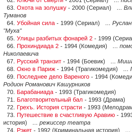
62.
Ключи от смерти
- 2001 (Сериал) ...
пис
63.
Охота на золушку
- 2000 (Сериал) ...
Вл
Туманов
64.
Убойная сила
- 1999 (Сериал) ...
Руслан
"Муха"
65.
Улицы разбитых фонарей 2
- 1999 (Сериа
66.
Прохиндиада 2
- 1994 (Комедия) ...
пом
Николаевича
67.
Русский транзит
- 1994 (Боевик) ...
Миша
68.
Окно в Париж
- 1994 (Трагикомедия) ...
69.
Последнее дело Вареного
- 1994 (Комеди
Родион Романович Кашурников
70.
Барабаниада
- 1993 (Трагикомедия)
71.
Благотворительный бал
- 1993 (Драма)
72.
Грехъ. История страсти
- 1993 (Мелодра
73.
Путешествие в счастливую Аравию
- 199
история) ...
режиссер театра
74.
Рэкет
- 1992 (Криминальная история) ..