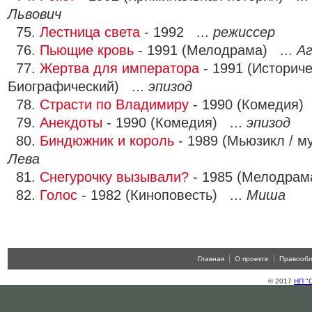
Львович
75.
Лестница света
- 1992 ...
режиссер
76.
Пьющие кровь
- 1991 (Мелодрама) ...
А
77.
Жертва для императора
- 1991 (Историче
Биографический) ...
эпизод
78.
Страсти по Владимиру
- 1990 (Комедия) 
79.
Анекдоты
- 1990 (Комедия) ...
эпизод
80.
Биндюжник и король
- 1989 (Мьюзикл / м
Лева
81.
Снегурочку вызывали?
- 1985 (Мелодрам
82.
Голос
- 1982 (Киноповесть) ...
Миша
Главная
О проекте
Правооб
© 2017
НП "