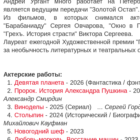
Андрей Ургант много работает на Петерб
является ведущим передачи "Золотой Остап".
Из фильмов, в которых снимался акт
"Барабаниаду" Сергея Овчарова, "Окно в
"Грехъ. История страсти" Виктора Сергеева.
Лауреат ежегодной Художественной премии "П
за необычность литературных и театральных 
Актерские работы:
1.
Девятая планета
- 2026 (Фантастика / фэн
2.
Пророк. История Александра Пушкина
- 20
Александр Смирдин
3.
Виноделы
- 2025 (Сериал) ...
Сергей Гор
4.
Столыпин
- 2024 (Исторический / Биограф
Михайлович Кауфман
5.
Новогодний шеф
- 2023
6.
Любовь-морковь. Восстание машин
- 2023