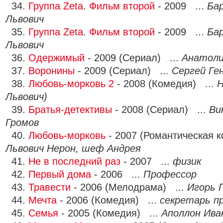
34.
Группа Zetа. Фильм второй
- 2009 ...
Ба
Львович
35.
Группа Zeta. Фильм второй
- 2009 ...
Ба
Львович
36.
Одержимый
- 2009 (Сериал) ...
Анатоли
37.
Воронины
- 2009 (Сериал) ...
Сергей Ге
38.
Любовь-морковь 2
- 2008 (Комедия) ...
Н
Львович)
39.
Братья-детективы
- 2008 (Сериал) ...
Ви
Громов
40.
Любовь-морковь
- 2007 (Романтическая 
Львович Нерон, шеф Андрея
41.
Не в последний раз
- 2007 ...
физик
42.
Первый дома
- 2006 ...
Профессор
43.
Травести
- 2006 (Мелодрама) ...
Игорь 
44.
Мечта
- 2006 (Комедия) ...
секретарь п
45.
Семья
- 2005 (Комедия) ...
Аполлон Ива