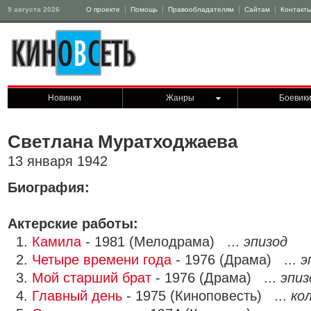
9 августа 2026
О проекте
Помощь
Правообладателям
Сайтам
Контакт
Новинки
Жанры
Боевик
Светлана Муратходжаева
13 января 1942
Биография:
Актерские работы:
1.
Камила
- 1981 (Мелодрама) ...
эпизод
2.
Четыре времени года
- 1976 (Драма) ...
э
3.
Мой старший брат
- 1976 (Драма) ...
эпиз
4.
Главный день
- 1975 (Киноповесть) ...
ко