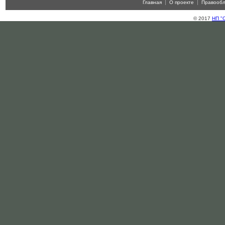
Главная
О проекте
Правооб
© 2017
НП "