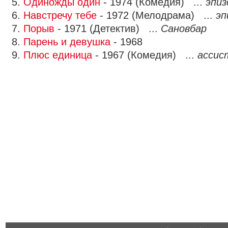
5.
Одиножды один
- 1974 (Комедия) ...
эпиз
6.
Навстречу тебе
- 1972 (Мелодрама) ...
эп
7.
Порыв
- 1971 (Детектив) ...
Сановбар
8.
Парень и девушка
- 1968
9.
Плюс единица
- 1967 (Комедия) ...
ассис