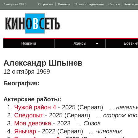
7 августа 2026
О проекте
Помощь
Правообладателям
Сайтам
Контакт
Новинки
Жанры
Боевик
Александр Шпынев
12 октября 1969
Биография:
Актерские работы:
1.
Чужой район 4
- 2025 (Сериал) ...
началь
2.
Следопыт
- 2025 (Сериал) ...
сторож ко
3.
Моя девочка
- 2023 ...
Сизов
4.
Янычар
- 2022 (Сериал) ...
чиновник