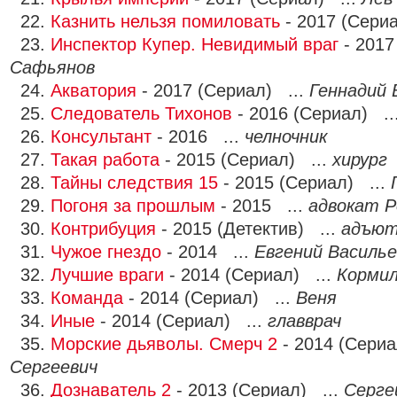
22.
Казнить нельзя помиловать
- 2017 (Сери
23.
Инспектор Купер. Невидимый враг
- 2017
Сафьянов
24.
Акватория
- 2017 (Сериал) ...
Геннадий 
25.
Следователь Тихонов
- 2016 (Сериал) ..
26.
Консультант
- 2016 ...
челночник
27.
Такая работа
- 2015 (Сериал) ...
хирург
28.
Тайны следствия 15
- 2015 (Сериал) ...
29.
Погоня за прошлым
- 2015 ...
адвокат Р
30.
Контрибуция
- 2015 (Детектив) ...
адъют
31.
Чужое гнездо
- 2014 ...
Евгений Василье
32.
Лучшие враги
- 2014 (Сериал) ...
Кормил
33.
Команда
- 2014 (Сериал) ...
Веня
34.
Иные
- 2014 (Сериал) ...
главврач
35.
Морские дьяволы. Смерч 2
- 2014 (Сериа
Сергеевич
36.
Дознаватель 2
- 2013 (Сериал) ...
Серге