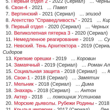
5.
Первый отдел 2
- 2022 (Сериал) ...
Черн
6.
Свои-4
- 2021 ...
Павел
7.
Вертинский
- 2021 (Сериал) ...
эпизод
8.
Агентство "Справедливость"
- 2021 ...
Ки
9.
Первый отдел
- 2020 (Сериал) ...
Черных
10.
Великолепная пятерка 3
- 2020 (Сериал)
11.
Немедленное реагирование
- 2019 ...
Су
12.
Невский. Тень Архитектора
- 2019 (Сериа
Сидоров
13.
Крепкие орешки
- 2019 ...
Коровин
14.
Замаячный
- 2019 (Сериал) ...
Роман Ал
15.
Социальная защита
- 2018 (Сериал) ...
16.
Свои-1
- 2018 (Сериал) ...
Замятин
17.
Мельник
- 2018 (Сериал) ...
Дима
18.
Знахарь
- 2018 (Сериал) ...
Антон
19.
Актер
- 2018 ...
помощник Устинова
20.
Морские дьяволы. Рубежи Родины
- 2018
21.
Крылья империи
- 2017 (Сериал) ...
Лев