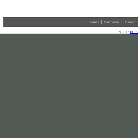
Главная
О проекте
Правооб
© 2017
НП "