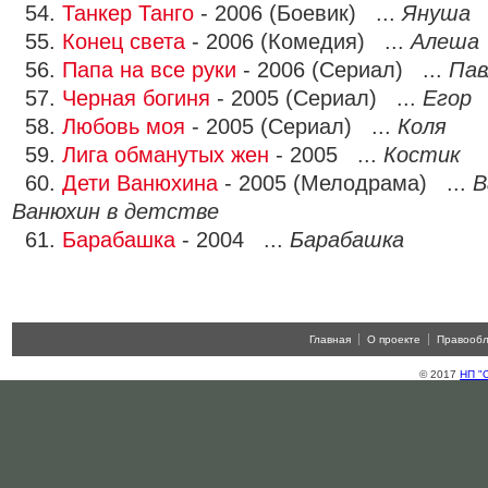
54.
Танкер Танго
- 2006 (Боевик) ...
Януша
55.
Конец света
- 2006 (Комедия) ...
Алеша 
56.
Папа на все руки
- 2006 (Сериал) ...
Пав
57.
Черная богиня
- 2005 (Сериал) ...
Егор
58.
Любовь моя
- 2005 (Сериал) ...
Коля
59.
Лига обманутых жен
- 2005 ...
Костик
60.
Дети Ванюхина
- 2005 (Мелодрама) ...
В
Ванюхин в детстве
61.
Барабашка
- 2004 ...
Барабашка
Главная
О проекте
Правооб
© 2017
НП "