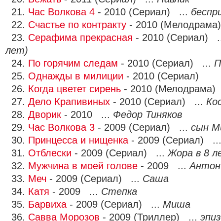
21.
Час Волкова 4
- 2010 (Сериал) ...
беспр
22.
Счастье по контракту
- 2010 (Мелодрама)
23.
Серафима прекрасная
- 2010 (Сериал) .
лет)
24.
По горячим следам
- 2010 (Сериал) ...
П
25.
Однажды в милиции
- 2010 (Сериал)
26.
Когда цветет сирень
- 2010 (Мелодрама) 
27.
Дело Крапивиных
- 2010 (Сериал) ...
Ко
28.
Дворик
- 2010 ...
Федор Тиняков
29.
Час Волкова 3
- 2009 (Сериал) ...
сын М
30.
Принцесса и нищенка
- 2009 (Сериал) ..
31.
Отблески
- 2009 (Сериал) ...
Жора в 8 л
32.
Мужчина в моей голове
- 2009 ...
Антон
33.
Меч
- 2009 (Сериал) ...
Саша
34.
Катя
- 2009 ...
Степка
35.
Барвиха
- 2009 (Сериал) ...
Миша
36.
Савва Морозов
- 2009 (Триллер) ...
эпиз