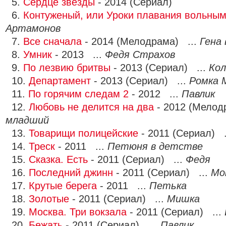
5.
Сердце звезды
- 2014 (Сериал)
6.
Контуженый, или Уроки плавания вольным
Артамонов
7.
Все сначала
- 2014 (Мелодрама) ...
Гена
8.
Умник
- 2013 ...
Федя Страхов
9.
По лезвию бритвы
- 2013 (Сериал) ...
Кол
10.
Департамент
- 2013 (Сериал) ...
Ромка 
11.
По горячим следам 2
- 2012 ...
Павлик
12.
Любовь не делится на два
- 2012 (Мелод
младший
13.
Товарищи полицейские
- 2011 (Сериал) .
14.
Треск
- 2011 ...
Петюня в детстве
15.
Сказка. Есть
- 2011 (Сериал) ...
Федя
16.
Последний джинн
- 2011 (Сериал) ...
Мо
17.
Крутые берега
- 2011 ...
Петька
18.
Золотые
- 2011 (Сериал) ...
Мишка
19.
Москва. Три вокзала
- 2011 (Сериал) ...
20.
Бежать
- 2011 (Сериал) ...
Павлик