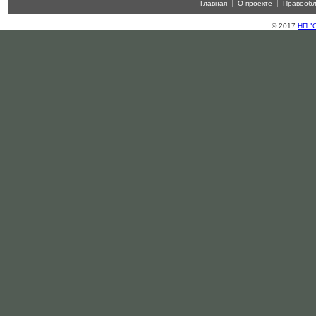
Главная
О проекте
Правооб
© 2017
НП "