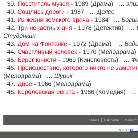
39.
Посетитель музея
- 1989 (Драма) ...
эпи
40.
Сошлись дороги
- 1987 ...
Делес
41.
Из жизни земского врача
- 1984 ...
Боги
42.
Три ненастных дня
- 1978 (Детектив) ...
Студенкин
43.
Дом на Фонтанке
- 1972 (Драма) ...
Вад
44.
Счастливый человек
- 1970 (Мелодрама)
45.
Берег юности
- 1969 (Киноповесть) ...
Ф
46.
Происшествие, которого никто не замети
(Мелодрама) ...
Шурик
47.
Двое
- 1966 (Мелодрама)
48.
Королевская регата
- 1966 (Комедия) ..
Главная
О проекте
Правооб
© 2017
НП "