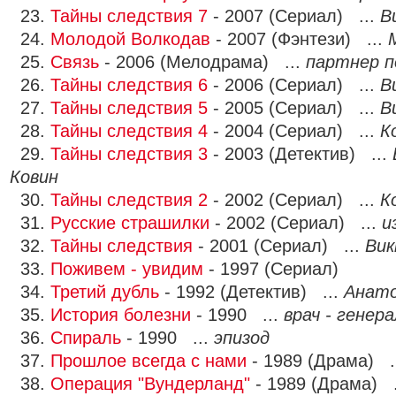
23.
Тайны следствия 7
- 2007 (Сериал) ...
В
24.
Молодой Волкодав
- 2007 (Фэнтези) ...
25.
Связь
- 2006 (Мелодрама) ...
партнер п
26.
Тайны следствия 6
- 2006 (Сериал) ...
В
27.
Тайны следствия 5
- 2005 (Сериал) ...
В
28.
Тайны следствия 4
- 2004 (Сериал) ...
К
29.
Тайны следствия 3
- 2003 (Детектив) ...
Ковин
30.
Тайны следствия 2
- 2002 (Сериал) ...
К
31.
Русские страшилки
- 2002 (Сериал) ...
и
32.
Тайны следствия
- 2001 (Сериал) ...
Вик
33.
Поживем - увидим
- 1997 (Сериал)
34.
Третий дубль
- 1992 (Детектив) ...
Анат
35.
История болезни
- 1990 ...
врач - генера
36.
Спираль
- 1990 ...
эпизод
37.
Прошлое всегда с нами
- 1989 (Драма) .
38.
Операция "Вундерланд"
- 1989 (Драма) 