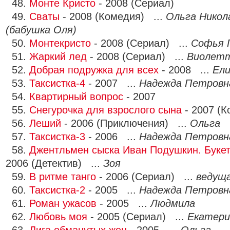
48.
Монте Кристо
- 2008 (Сериал)
49.
Сваты
- 2008 (Комедия) ...
Ольга Никол
(бабушка Оля)
50.
Монтекристо
- 2008 (Сериал) ...
Софья 
51.
Жаркий лед
- 2008 (Сериал) ...
Виолетт
52.
Добрая подружка для всех
- 2008 ...
Ел
53.
Таксистка-4
- 2007 ...
Надежда Петровн
54.
Квартирный вопрос
- 2007
55.
Снегурочка для взрослого сына
- 2007 (К
56.
Леший
- 2006 (Приключения) ...
Ольга
57.
Таксистка-3
- 2006 ...
Надежда Петровн
58.
Джентльмен сыска Иван Подушкин. Буке
2006 (Детектив) ...
Зоя
59.
В ритме танго
- 2006 (Сериал) ...
ведущ
60.
Таксистка-2
- 2005 ...
Надежда Петровн
61.
Роман ужасов
- 2005 ...
Людмила
62.
Любовь моя
- 2005 (Сериал) ...
Екатери