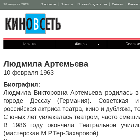
10 августа 2026
О проекте
Помощь
Правообладателям
Сайтам
Контак
Новинки
Жанры
Боевик
Людмила Артемьева
10 февраля 1963
Биография:
Людмила Викторовна Артемьева родилась в
городе Дессау (Германия). Советская и
российская актриса театра, кино и дубляжа, 
С юных лет увлекалась театром, часто смеши
В 1986 году окончила Театральное учили
(мастерская М.Р.Тер-Захаровой).