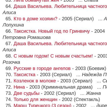
63.
Лига обманутых жен
- 2005 ...
Ольга
64.
Даша Васильева. Любительница частного
Алиса
65.
Кто в доме хозяин?
- 2005 (Сериал) ...
А
Лопухина
66.
Таксистка. Новый год по Гринвичу
- 2004
Петровна Ромашова
67.
Даша Васильева. Любительница частного
Алиса
68.
С новым годом! С новым счастьем!
- 200
Розочка
69.
Русские в городе ангелов
- 2003 (Боевик)
70.
Таксистка
- 2003 (Сериал) ...
Надежда П
71.
Козленок в молоке
- 2003 (Сериал) ...
С
72.
Нина
- 2003 (Криминальная драма) ...
П
73.
Две судьбы
- 2002 (Сериал) ...
Жанна
74.
Только для женщин
- 2002 (Спектакль)
75.
Марш Турецкого (3 сезон)
- 2002 ...
дире