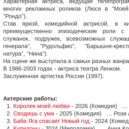
Характерная актриса, ведущая телепрогра
многих рекламных роликов (Люся в "Моей
"Рондо").
Став яркой, комедийной актрисой, в к
преимущественно эпизодические роли с 
служанок, подружек, всевозможных служа
генерала", "Рудольфио", "Барышня-крест
натура", "Нина").
На сцене же выступала в самых разных жанра
В 1986-2003 годах - актриса театра Ленком.
Заслуженная артистка России (1997).
Актерские работы:
1.
Королек моей любви
- 2026 (Комедия) ..
2.
Сводишь с ума
- 2025 (Комедия) ...
Роза
3.
Баба Яга спасает Новый год
- 2024 (Комед
4.
Купидоны
- 2024 (Мелодрама) ...
Анна К