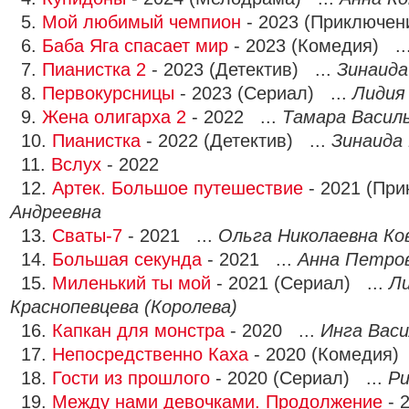
5.
Мой любимый чемпион
- 2023 (Приключен
6.
Баба Яга спасает мир
- 2023 (Комедия) ..
7.
Пианистка 2
- 2023 (Детектив) ...
Зинаида
8.
Первокурсницы
- 2023 (Сериал) ...
Лидия
9.
Жена олигарха 2
- 2022 ...
Тамара Васил
10.
Пианистка
- 2022 (Детектив) ...
Зинаида
11.
Вслух
- 2022
12.
Артек. Большое путешествие
- 2021 (При
Андреевна
13.
Сваты-7
- 2021 ...
Ольга Николаевна Ко
14.
Большая секунда
- 2021 ...
Анна Петро
15.
Миленький ты мой
- 2021 (Сериал) ...
Ли
Краснопевцева (Королева)
16.
Капкан для монстра
- 2020 ...
Инга Васи
17.
Непосредственно Каха
- 2020 (Комедия)
18.
Гости из прошлого
- 2020 (Сериал) ...
Р
19.
Между нами девочками. Продолжение
- 