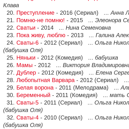
Клава
20.
Преступление
- 2016 (Сериал) ...
Анна 
21.
Помню-не помню!
- 2015 ...
Элеонора С
22.
Сватьи
- 2014 ...
Нина Семеновна
23.
Пока живу, люблю
- 2013 ...
Галина Але
24.
Сваты-6
- 2012 (Сериал) ...
Ольга Никол
(бабушка Оля)
25.
Няньки
- 2012 (Комедия) ...
бабушка
26.
Мамы
- 2012 ...
Виктория Владимировн
27.
Дублер
- 2012 (Комедия) ...
Елена Серг
28.
Любопытная Варвара
- 2012 (Сериал) ..
29.
Белая ворона
- 2011 (Мелодрама) ...
Ал
30.
Беременный
- 2011 (Комедия) ...
мать 
31.
Сваты-5
- 2011 (Сериал) ...
Ольга Никол
(бабушка Оля)
32.
Сваты-4
- 2010 (Сериал) ...
Ольга Никол
(бабушка Оля)